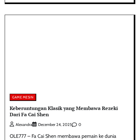
GAME MESIN
Keberuntungan Klasik yang Membawa Rezeki
Dari Fa Cai Shen
0
Alexandra
December 24, 2025
OLE777 – Fa Cai Shen membawa pemain ke dunia