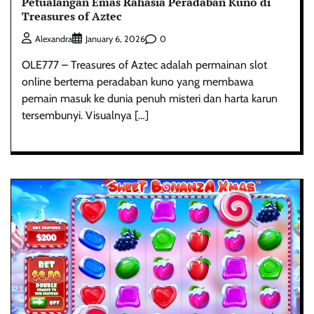
Petualangan Emas Rahasia Peradaban Kuno di
Treasures of Aztec
0
Alexandra
January 6, 2026
OLE777 – Treasures of Aztec adalah permainan slot
online bertema peradaban kuno yang membawa
pemain masuk ke dunia penuh misteri dan harta karun
tersembunyi. Visualnya […]